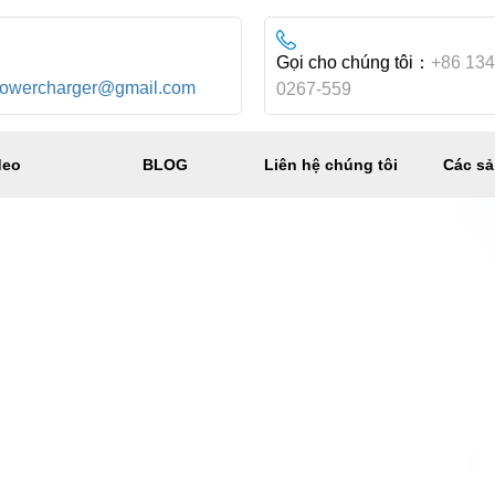
：
Gọi cho chúng tôi：
+86 134
powercharger@gmail.com
0267-559
deo
BLOG
Liên hệ chúng tôi
Các s