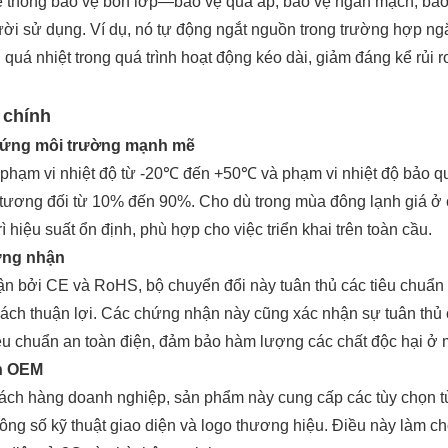
ệ thống bảo vệ bốn lớp—bảo vệ quá áp, bảo vệ ngắn mạch, bảo 
gười sử dụng. Ví dụ, nó tự động ngắt nguồn trong trường hợp n
 quá nhiệt trong quá trình hoạt động kéo dài, giảm đáng kể rủi r
 chính
h ứng môi trường mạnh mẽ
phạm vi nhiệt độ từ -20℃ đến +50℃ và phạm vi nhiệt độ bảo qu
 tương đối từ 10% đến 90%. Cho dù trong mùa đông lạnh giá ở
trì hiệu suất ổn định, phù hợp cho việc triển khai trên toàn cầu.
ứng nhận
 bởi CE và RoHS, bộ chuyển đổi này tuân thủ các tiêu chuẩn a
ch thuận lợi. Các chứng nhận này cũng xác nhận sự tuân thủ c
iêu chuẩn an toàn điện, đảm bảo hàm lượng các chất độc hại ở 
nh OEM
ách hàng doanh nghiệp, sản phẩm này cung cấp các tùy chọn tù
hông số kỹ thuật giao diện và logo thương hiệu. Điều này làm c