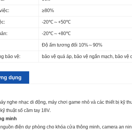
việc:
≥80%
ệc:
-20℃～+50℃
uản:
-20℃～+80℃
Độ ẩm tương đối 10%～90%
ng bảo vệ:
bảo vệ quá áp, bảo vệ ngắn mạch, bảo vệ qu
ứng dụng
áy nghe nhạc di động, máy chơi game nhỏ và các thiết bị kỹ t
 kỹ thuật số cầm tay 18V.
ông minh
 nguồn điện dự phòng cho khóa cửa thông minh, camera an nin