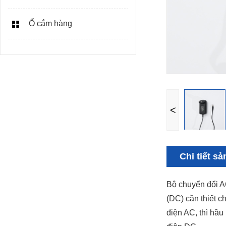
Ổ cắm hàng
<
Chi tiết s
Bộ chuyển đổi AC
(DC) cần thiết c
điện AC, thì hầu