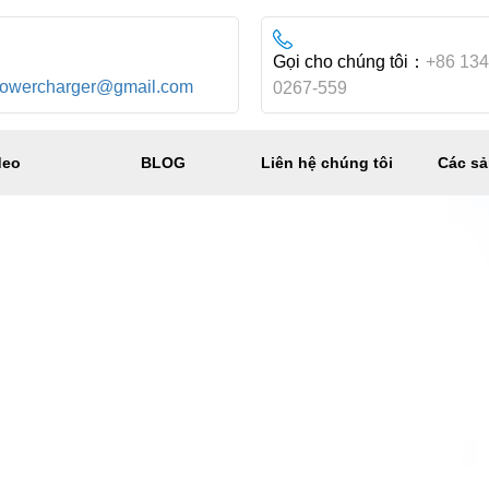
：
Gọi cho chúng tôi：
+86 134
powercharger@gmail.com
0267-559
deo
BLOG
Liên hệ chúng tôi
Các s