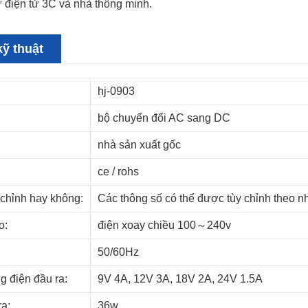
 điện tử 3C và nhà thông minh.
ỹ thuật
hj-0903
bộ chuyển đổi AC sang DC
nhà sản xuất gốc
ce / rohs
 chỉnh hay không:
Các thông số có thể được tùy chỉnh theo n
o:
điện xoay chiều 100～240v
:
50/60Hz
g điện đầu ra:
9V 4A, 12V 3A, 18V 2A, 24V 1.5A
ra:
36w