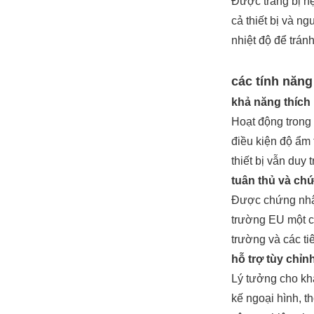
Được trang bị h
cả thiết bị và n
nhiệt độ để tránh
các tính năng
khả năng thíc
Hoạt động trong 
điều kiện độ ẩm
thiết bị vẫn duy 
tuân thủ và ch
Được chứng nhận
trường EU một cá
trường và các t
hỗ trợ tùy chỉ
Lý tưởng cho kh
kế ngoại hình, t