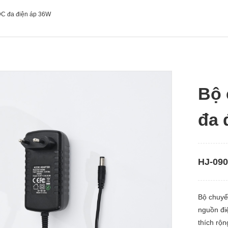
DC đa điện áp 36W
Bộ 
đa 
HJ-09
Bộ chuyể
nguồn đi
thích rộn