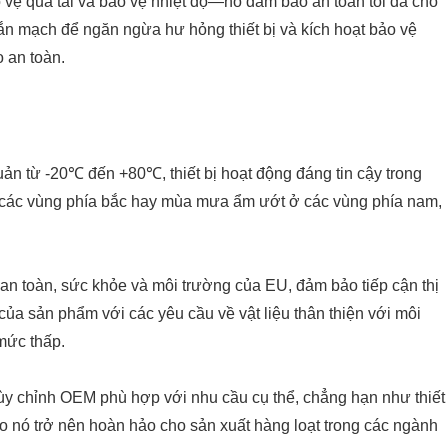
vệ quá tải và bảo vệ nhiệt độ—nó đảm bảo an toàn tối đa cho
gắn mạch để ngăn ngừa hư hỏng thiết bị và kích hoạt bảo vệ
o an toàn.
ản từ -20℃ đến +80℃, thiết bị hoạt động đáng tin cậy trong
 các vùng phía bắc hay mùa mưa ẩm ướt ở các vùng phía nam,
n toàn, sức khỏe và môi trường của EU, đảm bảo tiếp cận thị
ủa sản phẩm với các yêu cầu về vật liệu thân thiện với môi
mức thấp.
y chỉnh OEM phù hợp với nhu cầu cụ thể, chẳng hạn như thiết
ho nó trở nên hoàn hảo cho sản xuất hàng loạt trong các ngành