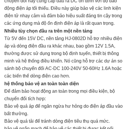
chuyển đổi này cung cấp đầu ra DC ổn định với độ dao
động điện áp tối thiểu. Điều này giúp bảo vệ các linh kiện
điện tử nhạy cảm và đảm bảo hiệu suất đáng tin cậy trong
các ứng dụng mà độ ổn định điện áp là rất quan trọng.
Nhiều tùy chọn đầu ra trên một nền tảng
Từ 5V đến 15V DC, nền tảng HJ-0802D hỗ trợ nhiều điện
áp và dòng điện đầu ra khác nhau, bao gồm 12V 1.5A,
thường được sử dụng trong bộ định tuyến, thiết bị thông
minh và hệ thống điều khiển. Nó cũng hỗ trợ các dự án so
sánh bộ chuyển đổi AC-DC 100-240V 50-60Hz 1.6A hoặc
các biến thể dòng điện cao hơn.
hệ thống bảo vệ an toàn toàn diện
Để đảm bảo hoạt động an toàn trong mọi điều kiện, bộ
chuyển đổi tích hợp:
Bảo vệ quá áp để ngăn ngừa hư hỏng do điện áp đầu vào
bất thường.
Bảo vệ quá tải để tránh dòng điện tiêu thụ quá mức.
bảo vệ ngắn mạch để bảo vệ các thiết bị được kết nối.