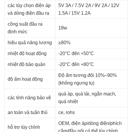
các tùy chọn điện áp
5V 3A / 7.5V 2A / 9V 2A / 12V
và dòng điện đầu ra
1.5A / 15V 1.2A
công suất đầu ra
18w
định mức
hiệu quả năng lượng
≥80%
nhiệt độ hoạt động
-20°C đến +50°C
nhiệt độ bảo quản
-20°C đến +80°C
Độ ẩm tương đối 10%–90%
độ ẩm hoạt động
(không ngưng tụ)
quá áp, quá tải, ngắn mạch,
các tính năng bảo vệ
quá nhiệt
an toàn và tuân thủ
ce, rohs
OEM, điện áp/dòng điện/phích
hỗ trợ tùy chỉnh
cắm/đầu nối có thể tùy chỉnh