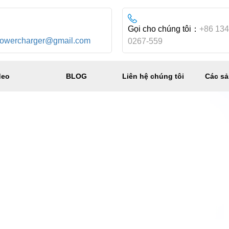
：
Gọi cho chúng tôi：
+86 134
powercharger@gmail.com
0267-559
deo
BLOG
Liên hệ chúng tôi
Các s