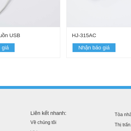
uồn USB
HJ-315AC
 giá
Nhận báo giá
Liên kết nhanh:
Tòa nhà
Về chúng tôi
Thị trấ