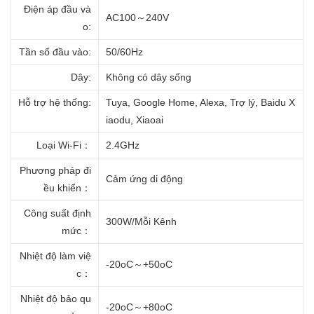
Điện áp đầu và
AC100～240V
o:
Tần số đầu vào:
50/60Hz
Dây:
Không có dây sống
Hỗ trợ hệ thống:
Tuya, Google Home, Alexa, Trợ lý, Baidu X
iaodu, Xiaoai
Loại Wi-Fi
：
2.4GHz
Phương pháp đi
Cảm ứng di động
ều khiển
：
Công suất định
300W/Mỗi Kênh
mức
：
Nhiệt độ làm việ
-20oC～+50oC
c
：
Nhiệt độ bảo qu
-20oC～+80oC